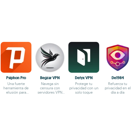
Psiphon Pro
Begzar VPN
Defyx VPN
De1984
Una fuerte
Navega sin
Protege tu
Refuerza tu
herramienta de
censura con
privacidad con un
privacidad en el
elusión para
servidores VPN
solo toque
día a día
conectarte a
gratuitos y rápidos
Internet