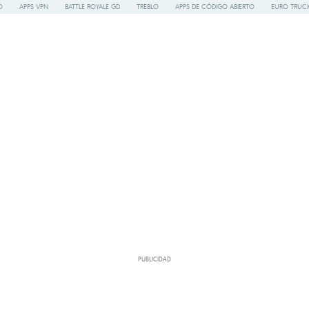
O
APPS VPN
BATTLE ROYALE GD
TREBLO
APPS DE CÓDIGO ABIERTO
EURO TRUCK
PUBLICIDAD