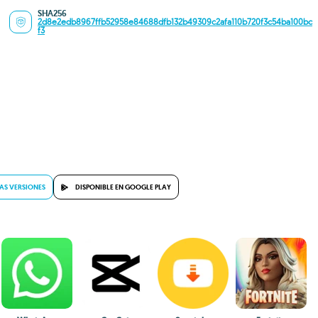
SHA256
2d8e2edb8967ffb52958e84688dfb132b49309c2afa110b720f3c54ba100bc
f3
AS VERSIONES
DISPONIBLE EN GOOGLE PLAY