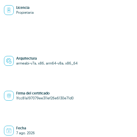
Licencia
Propietaria
Arquitectura
armeabi-v7a, x86, arm64-v8a, x86_64
Firma del certificado
1fcc81a197079ee311ef26e6130e71d0
Fecha
7 ago. 2026