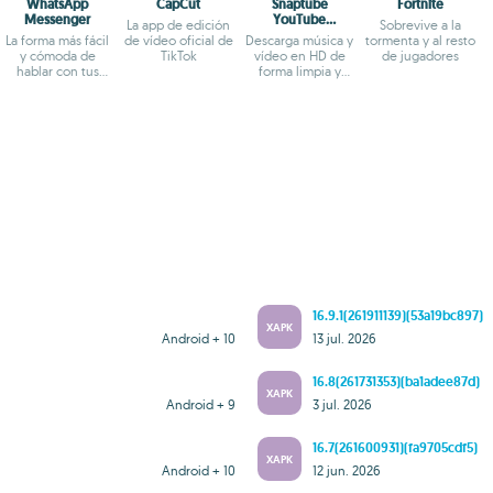
WhatsApp
CapCut
Snaptube
Fortnite
Messenger
YouTube
La app de edición
Sobrevive a la
downloader &
La forma más fácil
de vídeo oficial de
Descarga música y
tormenta y al resto
MP3 converter
y cómoda de
TikTok
vídeo en HD de
de jugadores
hablar con tus
forma limpia y
amigos
segura
16.9.1(261911139)(53a19bc897)
XAPK
Android + 10
13 jul. 2026
16.8(261731353)(ba1adee87d)
XAPK
Android + 9
3 jul. 2026
16.7(261600931)(fa9705cdf5)
XAPK
Android + 10
12 jun. 2026