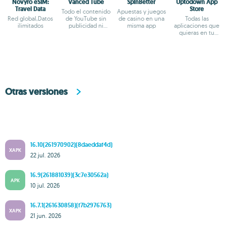
Novyro eSIM:
Vanced Tube
SpinBetter
Uptodown App
Travel Data
Store
Todo el contenido
Apuestas y juegos
Red global,Datos
de YouTube sin
de casino en una
Todas las
ilimitados
publicidad ni
misma app
aplicaciones que
interrupciones
quieras en tu
terminal Android
Otras versiones
16.10(261970902)(8daeddaf4d)
XAPK
22 jul. 2026
16.9(261881039)(3c7e30562a)
APK
10 jul. 2026
16.7.1(261630858)(f7b2976763)
XAPK
21 jun. 2026