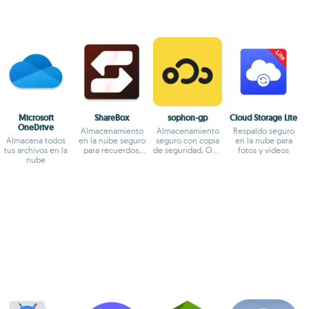
Microsoft
ShareBox
sophon-gp
Cloud Storage Lite
OneDrive
Almacenamiento
Almacenamiento
Respaldo seguro
Almacena todos
en la nube seguro
seguro con copia
en la nube para
tus archivos en la
para recuerdos,
de seguridad, OCR
fotos y videos
nube
con HD y
y organización
privacidad