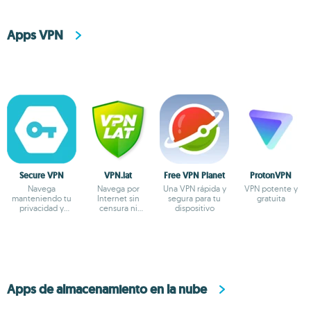
Apps VPN
Secure VPN
VPN.lat
Free VPN Planet
ProtonVPN
Navega
Navega por
Una VPN rápida y
VPN potente y
manteniendo tu
Internet sin
segura para tu
gratuita
privacidad y
censura ni
dispositivo
anonimato
bloqueos
Apps de almacenamiento en la nube