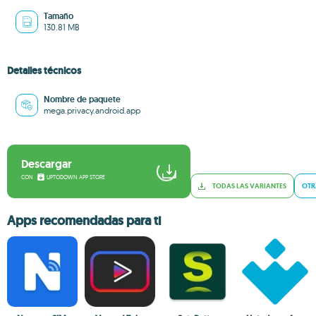
Tamaño
130.81 MB
Detalles técnicos
Nombre de paquete
mega.privacy.android.app
Descargar
CON
UPTODOWN APP STORE
TODAS LAS VARIANTES
OTR
Apps recomendadas para ti