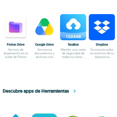
Proton Drive
Google Drive
TeraBox
Dropbox
Servicio de
Sincroniza
Mantén una copia
Sincroniza todos
alojamiento en la
documentos y
de seguridad de
los archivos de tu
nube de Proton
archivos con
todas tus fotos y
dispositivo
Google Drive
vídeos
Android
Descubre apps de Herramientas