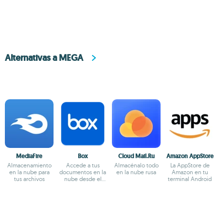
Alternativas a MEGA
MediaFire
Box
Cloud Mail.Ru
Amazon AppStore
Almacenamiento
Accede a tus
Almacénalo todo
La AppStore de
en la nube para
documentos en la
en la nube rusa
Amazon en tu
tus archivos
nube desde el
terminal Android
teléfono