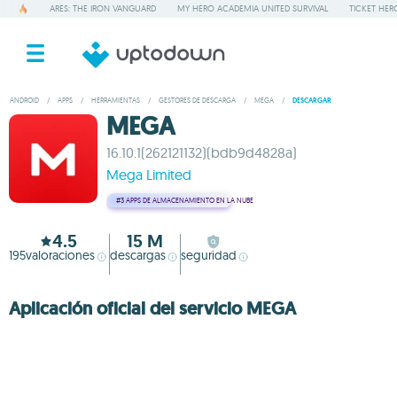
ARES: THE IRON VANGUARD
MY HERO ACADEMIA UNITED SURVIVAL
TICKET HER
ANDROID
/
APPS
/
HERRAMIENTAS
/
GESTORES DE DESCARGA
/
MEGA
/
DESCARGAR
MEGA
16.10.1(262121132)(bdb9d4828a)
Mega Limited
#3
APPS DE ALMACENAMIENTO EN LA NUBE
4.5
15 M
195
valoraciones
descargas
seguridad
Aplicación oficial del servicio MEGA