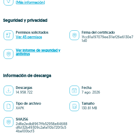
(Más información)
Seguridad y privacidad
Permisos solicitados
Firma del certificado
Ver 45 permisos
1fcc81a197079ee311ef26e6130e7
1d0
Ver informe de seguridad y
antivirus
Información de descarga
Descargas
Fecha
14.958.722
7 ago. 2026
Tipo de archivo
Tamaño
XAPK
130.81 MB
SHA256
2d8e2edb8967ffb52958e84688
dfb132b49309c2afa110b720f3c5
4ba100bcf3