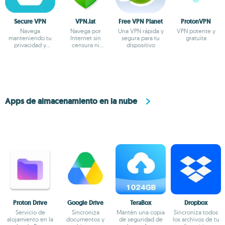
Secure VPN
VPN.lat
Free VPN Planet
ProtonVPN
Navega
Navega por
Una VPN rápida y
VPN potente y
manteniendo tu
Internet sin
segura para tu
gratuita
privacidad y
censura ni
dispositivo
anonimato
bloqueos
Apps de almacenamiento en la nube
Proton Drive
Google Drive
TeraBox
Dropbox
Servicio de
Sincroniza
Mantén una copia
Sincroniza todos
alojamiento en la
documentos y
de seguridad de
los archivos de tu