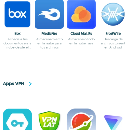
Box
MediaFire
Cloud Mail.Ru
FrostWire
Accede a tus
Almacenamiento
Almacénalo todo
Descarga de
documentos en la
en la nube para
en la nube rusa
archivos torrent
nube desde el
tus archivos
en Android
teléfono
Apps VPN