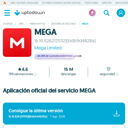
ARES: THE IRON VANGUARD
MY HERO ACADEMIA UNITED SURVIVAL
TICKET HERO
APPS VPN
BATTLE ROY
ANDROID
/
APPS
/
HERRAMIENTAS
/
GESTORES DE DESCARGA
/
MEGA
MEGA
16.10.1(262121132)(bdb9d4828a)
Mega Limited
#3
APPS DE ALMACENAMIENTO EN LA NUBE
4.6
15 M
196
valoraciones
descargas
seguridad
Aplicación oficial del servicio MEGA
Consigue la última versión
16.10.1(262121132)(bdb9d4828a)
7 Ago. 2026