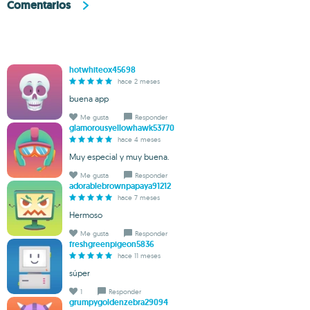
Comentarios
hotwhiteox45698
hace 2 meses
buena app
Me gusta
Responder
glamorousyellowhawk53770
hace 4 meses
Muy especial y muy buena.
Me gusta
Responder
adorablebrownpapaya91212
hace 7 meses
Hermoso
Me gusta
Responder
freshgreenpigeon5836
hace 11 meses
súper
1
Responder
grumpygoldenzebra29094