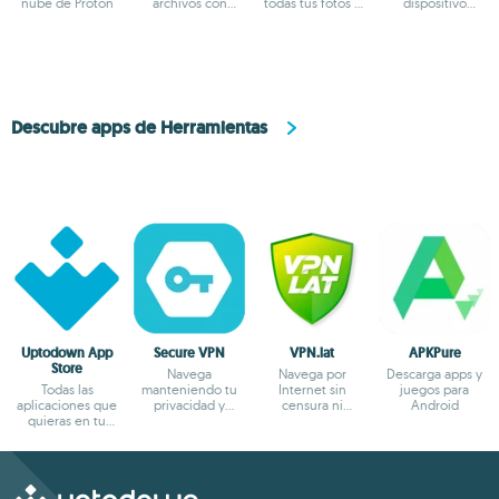
nube de Proton
archivos con
todas tus fotos y
dispositivo
Google Drive
vídeos
Android
Descubre apps de Herramientas
Uptodown App
Secure VPN
VPN.lat
APKPure
Store
Navega
Navega por
Descarga apps y
Todas las
manteniendo tu
Internet sin
juegos para
aplicaciones que
privacidad y
censura ni
Android
quieras en tu
anonimato
bloqueos
terminal Android