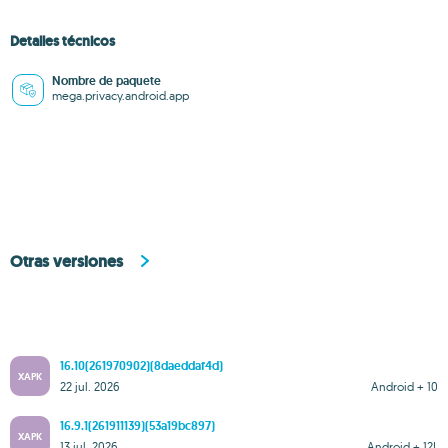
Detalles técnicos
Nombre de paquete
mega.privacy.android.app
Otras versiones
16.10(261970902)(8daeddaf4d)
XAPK
22 jul. 2026
Android + 10
16.9.1(261911139)(53a19bc897)
XAPK
13 jul. 2026
Android + 12L